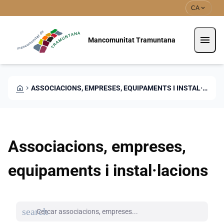
Skip to main content
Saltar al contingut
expand_more
CA
menu
Mancomunitat Tramuntana
HOME
CHEVRON_RIGHT
ASSOCIACIONS, EMPRESES, EQUIPAMENTS I INSTAL·LACIONS
Associacions, empreses,
equipaments i instal·lacions