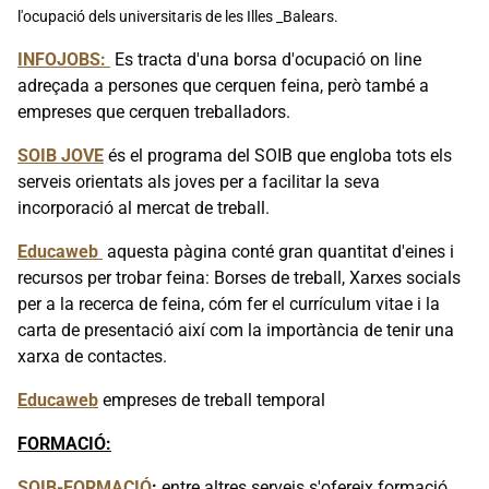
l'ocupació dels universitaris de les Illes _Balears.
INFOJOBS:
Es tracta d'una borsa d'ocupació on line
adreçada a persones que cerquen feina, però també a
empreses que cerquen treballadors.
SOIB JOVE
és el programa del SOIB que engloba tots els
serveis orientats als joves per a facilitar la seva
incorporació al mercat de treball.
Educaweb
aquesta pàgina conté gran quantitat d'eines i
recursos per trobar feina: Borses de treball, Xarxes socials
per a la recerca de feina, cóm fer el currículum vitae i la
carta de presentació així com la importància de tenir una
xarxa de contactes.
Educaweb
empreses de treball temporal
FORMACIÓ:
SOIB-FORMACIÓ
:
entre altres serveis s'ofereix formació