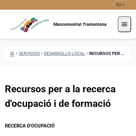
Pasar al contenido principal
Saltar al contingut
expand_more
ES
menu
Mancomunitat Tramuntana
HOME
CHEVRON_RIGHT
SERVICIOS
CHEVRON_RIGHT
DESARROLLO LOCAL
CHEVRON_RIGHT
RECURSOS PER A LA RECERCA DE FEINA
Recursos per a la recerca
d'ocupació i de formació
RECERCA D'OCUPACIÓ