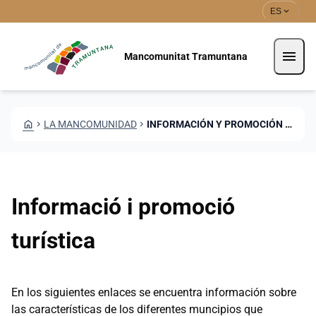
Pasar al contenido principal
Saltar al contingut
expand_more
ES
menu
Mancomunitat Tramuntana
HOME
CHEVRON_RIGHT
LA MANCOMUNIDAD
CHEVRON_RIGHT
INFORMACIÓN Y PROMOCIÓN TURÍSTICA
Informació i promoció
turística
En los siguientes enlaces se encuentra información sobre
las características de los diferentes muncipios que