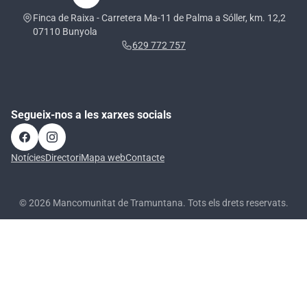
Finca de Raixa - Carretera Ma-11 de Palma a Sóller, km. 12,2
07110 Bunyola
629 772 757
Segueix-nos a les xarxes socials
Notícies
Directori
Mapa web
Contacte
© 2026 Mancomunitat de Tramuntana. Tots els drets reservats.