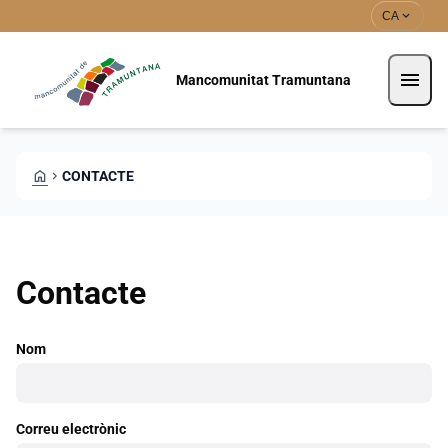
Vés al contingut
Saltar al contingut
expand_more
CA
menu
Mancomunitat Tramuntana
HOME
CHEVRON_RIGHT
CONTACTE
Contacte
Nom
Correu electrònic