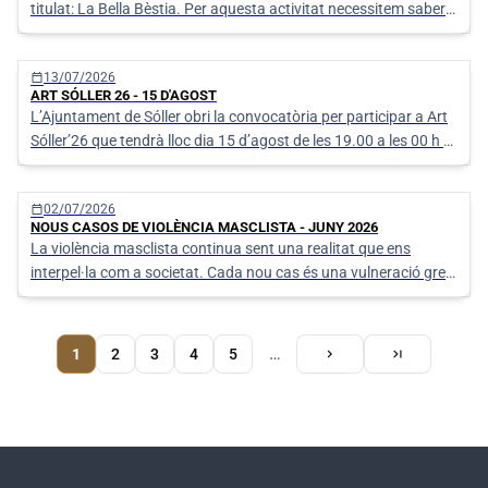
titulat: La Bella Bèstia. Per aquesta activitat necessitem saber
qui participarà per tenir en compte el material necessari.
calendar_today
13/07/2026
ART SÓLLER 26 - 15 D'AGOST
L’Ajuntament de Sóller obri la convocatòria per participar a Art
Sóller’26 que tendrà lloc dia 15 d’agost de les 19.00 a les 00 h a
la Plaça Constitució. Art Sóller´26 és una oportunitat per
mostrar creacions en espais públics i donar a conèixer l’obra
calendar_today
02/07/2026
dels
NOUS CASOS DE VIOLÈNCIA MASCLISTA - JUNY 2026
La violència masclista continua sent una realitat que ens
interpel·la com a societat. Cada nou cas és una vulneració greu
dels drets humans i una crida urgent a no mirar cap a una altra
banda.
Pàgina
Pàgina
Última
…
1
Pàgina
2
Pàgina
3
Pàgina
4
Pàgina
5
chevron_right
last_page
actual
següent
pàgina
Paginació