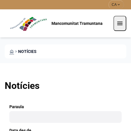
Vés al contingut
Saltar al contingut
expand_more
CA
menu
Mancomunitat Tramuntana
HOME
CHEVRON_RIGHT
NOTÍCIES
Notícies
Paraula
Data des de