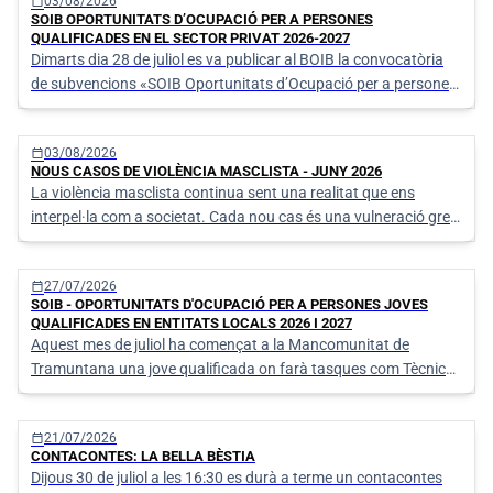
Llistat de notícies
calendar_today
03/08/2026
SOIB OPORTUNITATS D’OCUPACIÓ PER A PERSONES
QUALIFICADES EN EL SECTOR PRIVAT 2026-2027
Dimarts dia 28 de juliol es va publicar al BOIB la convocatòria
de subvencions «SOIB Oportunitats d’Ocupació per a persones
qualificades en el sector privat 2026-2027», promoguda pel
SOIB i finançada amb fons de Conferència Sectorial d’Ocupació
calendar_today
03/08/2026
i Assumptes La
NOUS CASOS DE VIOLÈNCIA MASCLISTA - JUNY 2026
La violència masclista continua sent una realitat que ens
interpel·la com a societat. Cada nou cas és una vulneració greu
dels drets humans i una crida urgent a no mirar cap a una altra
banda.
calendar_today
27/07/2026
SOIB - OPORTUNITATS D'OCUPACIÓ PER A PERSONES JOVES
QUALIFICADES EN ENTITATS LOCALS 2026 I 2027
Aquest mes de juliol ha començat a la Mancomunitat de
Tramuntana una jove qualificada on farà tasques com Tècnica
jurídica, per un termini d'un any, gràcies al programa «SOIB-
Oportunitats d'Ocupació per a Persones Joves Qualificades en
calendar_today
21/07/2026
entitats locals per a l
CONTACONTES: LA BELLA BÈSTIA
Dijous 30 de juliol a les 16:30 es durà a terme un contacontes