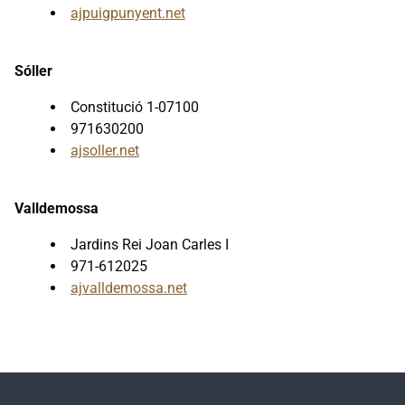
ajpuigpunyent.net
Sóller
Constitució 1-07100
971630200
ajsoller.net
Valldemossa
Jardins Rei Joan Carles I
971-612025
ajvalldemossa.net