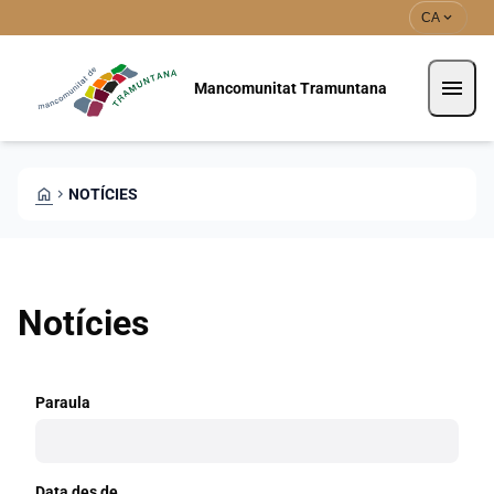
Vés al contingut
Saltar al contingut
expand_more
CA
menu
Mancomunitat Tramuntana
HOME
CHEVRON_RIGHT
NOTÍCIES
Notícies
Paraula
Data des de