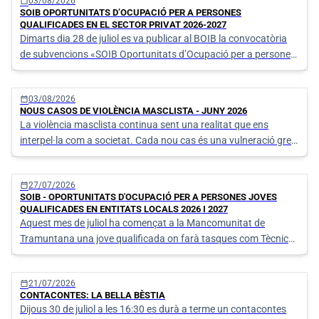
Llistat de notícies
calendar_today
03/08/2026
SOIB OPORTUNITATS D’OCUPACIÓ PER A PERSONES
QUALIFICADES EN EL SECTOR PRIVAT 2026-2027
Dimarts dia 28 de juliol es va publicar al BOIB la convocatòria
de subvencions «SOIB Oportunitats d’Ocupació per a persones
qualificades en el sector privat 2026-2027», promoguda pel
SOIB i finançada amb fons de Conferència Sectorial d’Ocupació
calendar_today
03/08/2026
i Assumptes La
NOUS CASOS DE VIOLÈNCIA MASCLISTA - JUNY 2026
La violència masclista continua sent una realitat que ens
interpel·la com a societat. Cada nou cas és una vulneració greu
dels drets humans i una crida urgent a no mirar cap a una altra
banda.
calendar_today
27/07/2026
SOIB - OPORTUNITATS D'OCUPACIÓ PER A PERSONES JOVES
QUALIFICADES EN ENTITATS LOCALS 2026 I 2027
Aquest mes de juliol ha començat a la Mancomunitat de
Tramuntana una jove qualificada on farà tasques com Tècnica
jurídica, per un termini d'un any, gràcies al programa «SOIB-
Oportunitats d'Ocupació per a Persones Joves Qualificades en
calendar_today
21/07/2026
entitats locals per a l
CONTACONTES: LA BELLA BÈSTIA
Dijous 30 de juliol a les 16:30 es durà a terme un contacontes