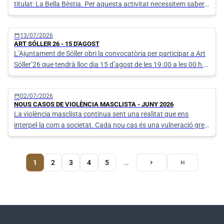
titulat: La Bella Bèstia. Per aquesta activitat necessitem saber
qui participarà per tenir en compte el material necessari.
calendar_today
13/07/2026
ART SÓLLER 26 - 15 D'AGOST
L’Ajuntament de Sóller obri la convocatòria per participar a Art
Sóller’26 que tendrà lloc dia 15 d’agost de les 19.00 a les 00 h a
la Plaça Constitució. Art Sóller´26 és una oportunitat per
mostrar creacions en espais públics i donar a conèixer l’obra
calendar_today
02/07/2026
dels
NOUS CASOS DE VIOLÈNCIA MASCLISTA - JUNY 2026
La violència masclista continua sent una realitat que ens
interpel·la com a societat. Cada nou cas és una vulneració greu
dels drets humans i una crida urgent a no mirar cap a una altra
banda.
Pàgina
Pàgina
Última
…
1
Pàgina
2
Pàgina
3
Pàgina
4
Pàgina
5
chevron_right
last_page
actual
següent
pàgina
Paginació