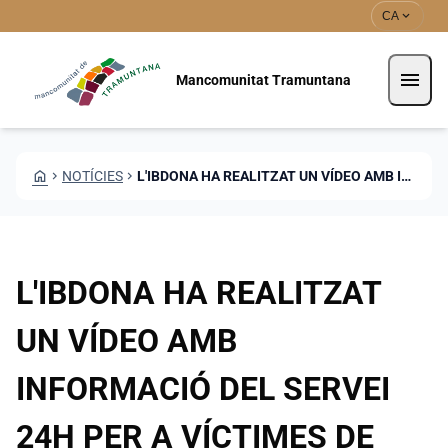
Vés al contingut
Saltar al contingut
expand_more
CA
menu
Mancomunitat Tramuntana
HOME
CHEVRON_RIGHT
NOTÍCIES
CHEVRON_RIGHT
L'IBDONA HA REALITZAT UN VÍDEO AMB INFORMACIÓ DEL SERVEI 24H PER A VÍCTIMES DE VIOLÈNCIA MASCLISTA
L'IBDONA HA REALITZAT
UN VÍDEO AMB
INFORMACIÓ DEL SERVEI
24H PER A VÍCTIMES DE