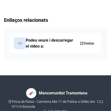
Enllaços relacionats
Podeu veure i descarregar
link
open_in_new
Visitar
el vídeo a:
Mancomunitat Tramuntana
Finca de Raixa - Carretera Ma-11 de Palma a Sóller, km. 12,2
07110 Bunyola