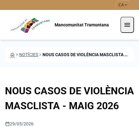
Vés al contingut
Saltar al contingut
expand_more
CA
menu
Mancomunitat Tramuntana
HOME
CHEVRON_RIGHT
NOTÍCIES
CHEVRON_RIGHT
NOUS CASOS DE VIOLÈNCIA MASCLISTA - MAIG 2026
NOUS CASOS DE VIOLÈNCIA
MASCLISTA - MAIG 2026
calendar_today
29/05/2026