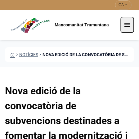
Vés al contingut
Saltar al contingut
expand_more
CA
menu
Mancomunitat Tramuntana
HOME
CHEVRON_RIGHT
NOTÍCIES
CHEVRON_RIGHT
NOVA EDICIÓ DE LA CONVOCATÒRIA DE SUBVENCIONS DESTINADES A FOMENTAR LA MODERNITZACIÓ I LA MILLORA DE LA COMPETITIVITAT DE LES PETITES EMPRESES COMERCIALS DETALLISTES
Nova edició de la
convocatòria de
subvencions destinades a
fomentar la modernització i