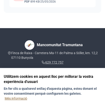
PDF
·
899 KB
·
25/05/2026
Mancomunitat Tramuntana
Finca de Raixa - Carretera Ma-11 de Palma a Sóller, km. 12,2
07110 Bunyola
629 772 757
Utilitzem cookies en aquest lloc per millorar la vostra
experiència d'usuari
Segueix-nos a les xarxes socials
En fer clic a qualsevol enllaç d'aquesta pàgina, esteu donant el
vostre consentiment perquè configurem les galetes.
Més informació
Notícies
Directori
Mapa web
Contacte