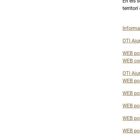
En els 
territor
Informa
OTI Aju
WEB por
WEB con
OTI Aju
WEB por
WEB por
WEB por
WEB por
WEB por