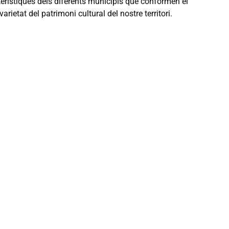
erístiques dels diferents municipis que conformen el
rietat del patrimoni cultural del nostre territori.