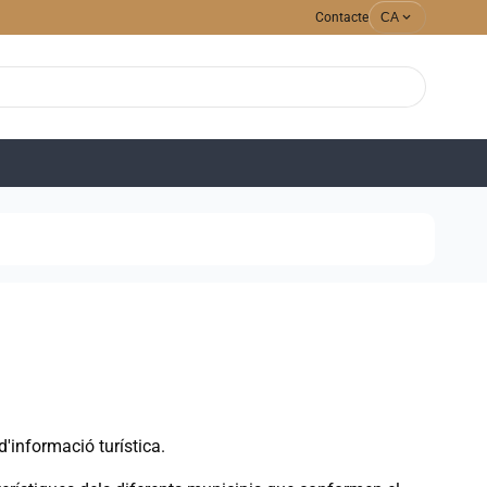
expand_more
Contacte
CA
'informació turística.