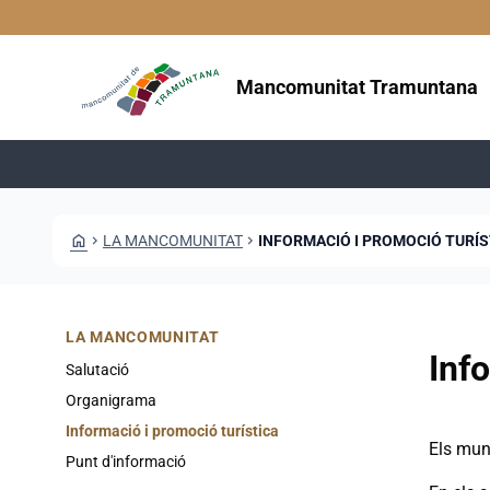
Vés al contingut
Saltar al contingut
Mancomunitat Tramuntana
HOME
CHEVRON_RIGHT
LA MANCOMUNITAT
CHEVRON_RIGHT
INFORMACIÓ I PROMOCIÓ TURÍS
LA MANCOMUNITAT
Inf
Salutació
Organigrama
Informació i promoció turística
Els mun
Punt d'informació