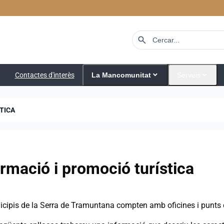
search
expand_more
expand_more
Contactes d'interès
La Mancomunitat
Serveis
TICA
ormació i promoció turística
icipis de la Serra de Tramuntana compten amb oficines i punts d