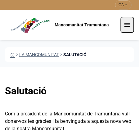
Vés al contingut
Saltar al contingut
expand_more
CA
menu
Mancomunitat Tramuntana
HOME
CHEVRON_RIGHT
LA MANCOMUNITAT
CHEVRON_RIGHT
SALUTACIÓ
Salutació
Com a president de la Mancomunitat de Tramuntana vull
donar-vos les gràcies i la benvinguda a aquesta nova web
de la nostra Mancomunitat.