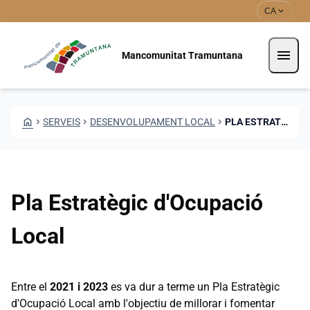
Vés al contingut
Saltar al contingut
expand_more
CA
menu
Mancomunitat Tramuntana
HOME
CHEVRON_RIGHT
SERVEIS
CHEVRON_RIGHT
DESENVOLUPAMENT LOCAL
CHEVRON_RIGHT
PLA ESTRATÈGIC D'OCUPACIÓ LOCAL
Pla Estratègic d'Ocupació
Local
Entre el
2021 i 2023
es va dur a terme un Pla Estratègic
d'Ocupació Local amb l'objectiu de millorar i fomentar