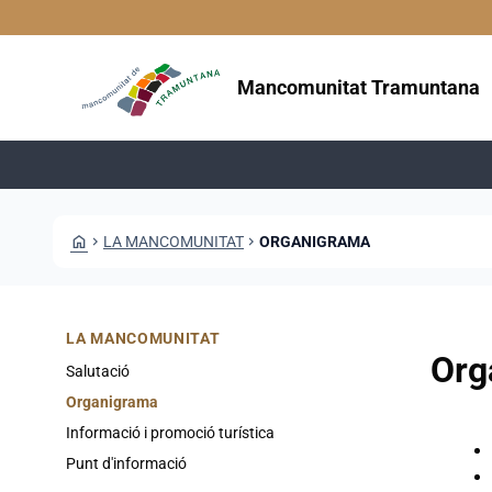
Vés al contingut
Saltar al contingut
Mancomunitat Tramuntana
HOME
CHEVRON_RIGHT
LA MANCOMUNITAT
CHEVRON_RIGHT
ORGANIGRAMA
LA MANCOMUNITAT
Org
Salutació
Organigrama
Informació i promoció turística
Punt d'informació