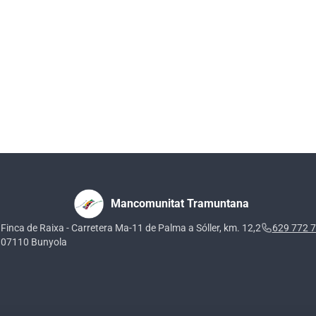
Mancomunitat Tramuntana
Finca de Raixa - Carretera Ma-11 de Palma a Sóller, km. 12,2
629 772 
07110 Bunyola