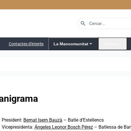
search
expand_more
expand_more
Contactes d'interès
La Mancomunitat
Serveis
anigrama
President:
Bernat Isern Bauzà
– Batle d’Estellencs
Vicepresidenta:
Ángeles Leonor Bosch Pérez
– Batlessa de Ba